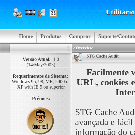
Utilitári
Home
Produtos
Comprar
Suporte/Contat
> Overview
STG Cache Audit
Versão Atual:
1.0
(14/May/2003)
Facilmente ve
Requerimentos de Sistema:
URL, cookies e
Windows 95, 98, ME, 2000 or
XP with IE 5 ou superior
Inte
Prêmios:
STG Cache Audi
avançada e fácil 
informação do ca