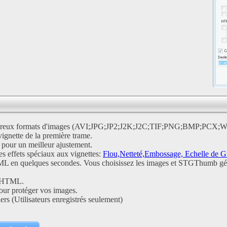
mbreux formats d'images (AVI;JPG;JP2;J2K;J2C;TIF;PNG;BMP;PCX
vignette de la première trame.
 pour un meilleur ajustement.
s effets spéciaux aux vignettes:
Flou,Netteté,Embossage, Echelle de Gr
 en quelques secondes. Vous choisissez les images et STGThumb gén
a HTML.
our protéger vos images.
iers (Utilisateurs enregistrés seulement)