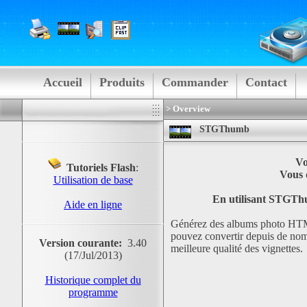
Accueil
Produits
Commander
Contact
> Overview
STGThumb
Vo
Tutoriels Flash
:
Vous d
Utilisation de base
En utilisant STGThumb
Aide en ligne
Générez des albums photo HT
pouvez convertir depuis de nom
Version courante:
3.40
meilleure qualité des vignettes.
(17/Jul/2013)
Historique complet du
programme